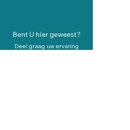
Bent U hier geweest?
Deel graag uw ervaring
Je naam (je mag ook anoniem zijn)
Jouw ervaring