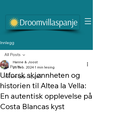
Innlegg
All Posts
Hanne & Joost
All Posts
21. feb. 2024
1 min lesing
Utforsk skjønnheten og
Alt om kjøp i Spania
historien til Altea la Vella:
En autentisk opplevelse på
Costa Blancas kyst