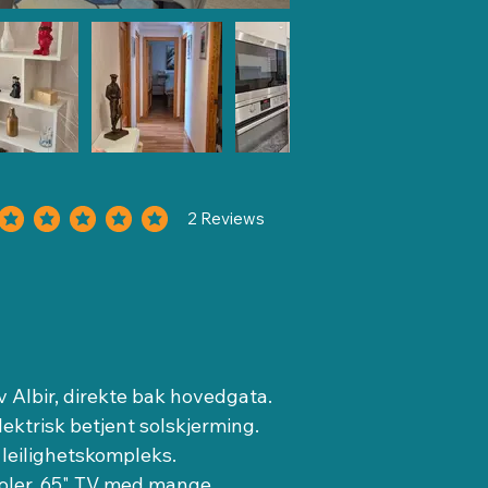
2
Reviews
msnittlig vurdering er 5 av 5, basert på 2 stemmer, Reviews
 Albir, direkte bak hovedgata. 
ektrisk betjent solskjerming. 
 leilighetskompleks.
toler, 65" TV med mange 