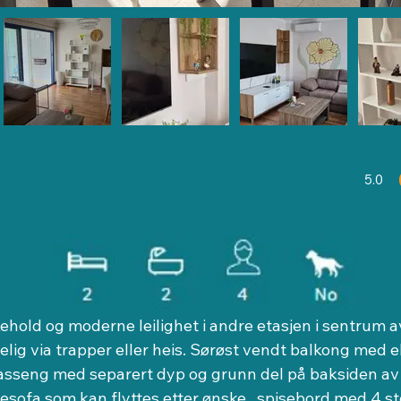
5.0
gjenno
hold og moderne leilighet i andre etasjen i sentrum av
elig via trapper eller heis. Sørøst vendt balkong med el
s basseng med separert dyp og grunn del på baksiden av
nesofa som kan flyttes etter ønske , spisebord med 4 s