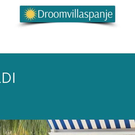
For utleiere
FAQ
Costa Blanca Bloggen
DI