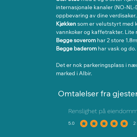
internasjonale kanaler (NO-NL-DE
oppbevaring av dine verdisaker.
Kjøkken 
som er velutstyrt med 
vannkoker og kaffetrakter. Lit
Begge soverom
 har 2 store 1.8
Begge baderom
 har vask og do
Det er nok parkeringsplass i nær
marked i Albir.
Omtalelser fra gjeste
Renslighet på eiendom
5.0
2
gjennomsnittlig vurdering er 5 av