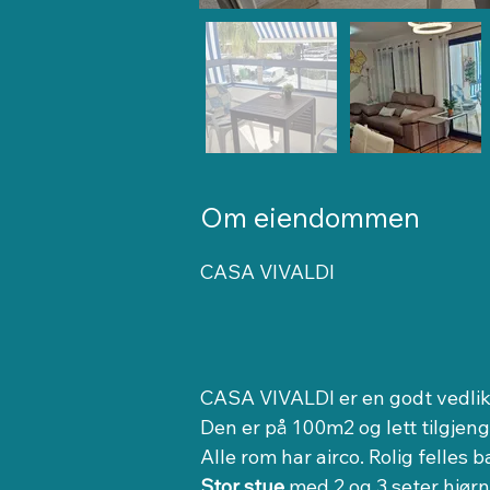
Om eiendommen
CASA VIVALDI
CASA VIVALDI er en godt vedlike
Den er på 100m2 og lett tilgjeng
Alle rom har airco. Rolig felle
Stor stue
 med 2 og 3 seter hjør