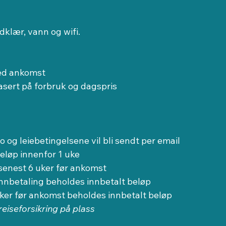
dklær, vann og wifi.
ved ankomst
asert på forbruk og dagspris
o og leiebetingelsene vil bli sendt per email
beløp innenfor 1 uke
 senest 6 uker før ankomst
innbetaling beholdes innbetalt beløp
er før ankomst beholdes innbetalt beløp
reiseforsikring på plass