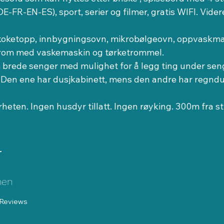
-FR-EN-ES), sport, serier og filmer, gratis WIFI. Videre
 
koketopp, innbygningsovn, mikrobølgeovn, oppvaskmaski
e rom med vaskemaskin og tørketrommel.
m brede senger med mulighet for å legg ting under sen
. Den ene har dusjkabinett, mens den andre har regndu
heten. Ingen husdyr tillatt. Ingen røyking. 300m fra s
r
men
Reviews
 5, basert på 2 stemmer, Reviews