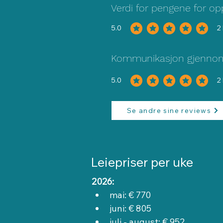
Verdi for pengene for o
5.0
2
gjennomsnittlig vurdering er 5 av
Kommunikasjon gjenno
5.0
2
gjennomsnittlig vurdering er 5 av
Se andre sine reviews
Leiepriser per uke
2026:
mai: € 770
juni: € 805
juli - august: € 952