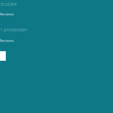
ppholdet
Reviews
 5, basert på 2 stemmer, Reviews
m prosessen
Reviews
 5, basert på 2 stemmer, Reviews