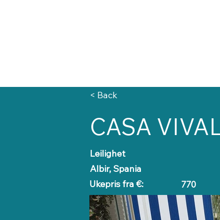
Forside
Til leie
< Back
CASA VIVAL
Leilighet
Albir, Spania
Ukepris fra €:
770